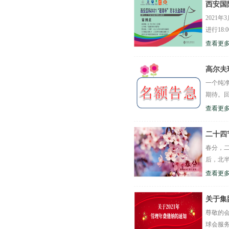
西安国
2021年
进行18:
查看更多
高尔夫
一个纯
期待。回
查看更多
二十四
春分，
后，北半
查看更多
关于集
尊敬的
球会服务