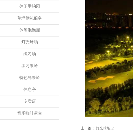
休闲垂钓园
草坪婚礼服务
休闲泡泡屋
灯光球场
练习场
练习果岭
特色岛果岭
休息亭
专卖店
音乐咖啡露台
上一篇：
灯光球场12