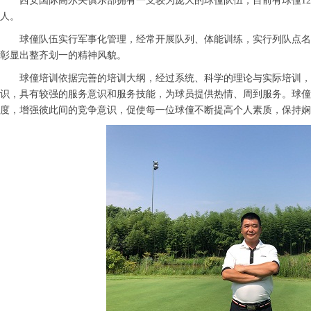
西安国际高尔夫俱乐部拥有一支较为庞大的球僮队伍，目前有球僮125人。
人。
球僮队伍实行军事化管理，经常开展队列、体能训练，实行列队点名
彰显出整齐划一的精神风貌。
球僮培训依据完善的培训大纲，经过系统、科学的理论与实际培训，
识，具有较强的服务意识和服务技能，为球员提供热情、周到服务。球僮
度，增强彼此间的竞争意识，促使每一位球僮不断提高个人素质，保持娴