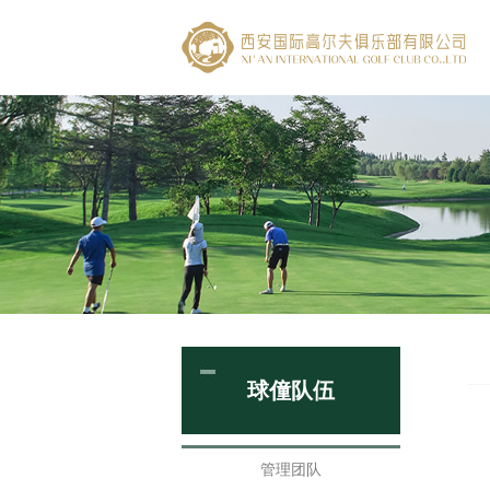
球僮队伍
管理团队