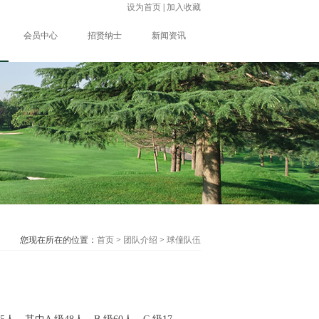
设为首页
|
加入收藏
会员中心
招贤纳士
新闻资讯
您现在所在的位置：
首页
>
团队介绍
>
球僮队伍