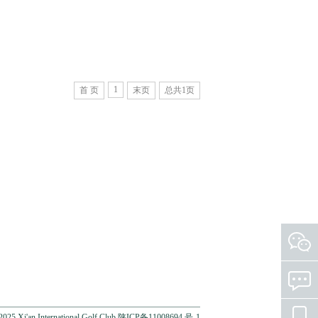
1
首 页
末页
总共
1
页
25 Xi'an International Golf Club 陕ICP备11008694 号-1