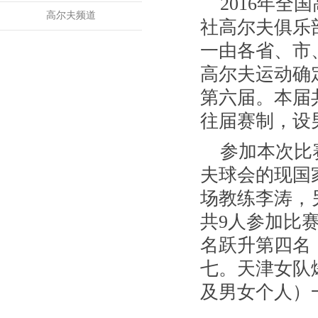
2016年全
高尔夫频道
社高尔夫俱乐
一由各省、市
高尔夫运动确
第六届。本届
往届赛制，设
参加本次比
夫球会的现国
场教练李涛，
共9人参加比
名跃升第四名
七。天津女队
及男女个人）