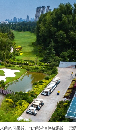
米的练习果岭。“L”的湖泊伴绕果岭，景观