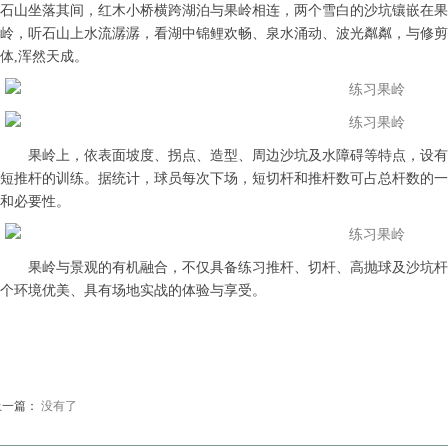
石山坐落其间，红木小桥横跨湖泊与果岭相连，两个雪白的沙坑镶嵌在果
岭，听石山上水流潺潺，看湖中锦鲤欢畅、泉水涌动、波光粼粼，与修剪
体,浑然天成。
果岭上，依表面坡度、拐点、造型、周边沙坑及水障碍等特点，设有
短推杆的训练。据统计，球员每次下场，短切杆和推杆数可占总杆数的一
和必要性。
果岭与景观的有机融合，不仅具备练习推杆、切杆、高抛球及沙坑杆
个环境优美、具有场地实战的体验与享受。
上一篇：
没有了