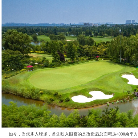
如今，当您步入球场，首先映入眼帘的是改造后总面积达4000余平方