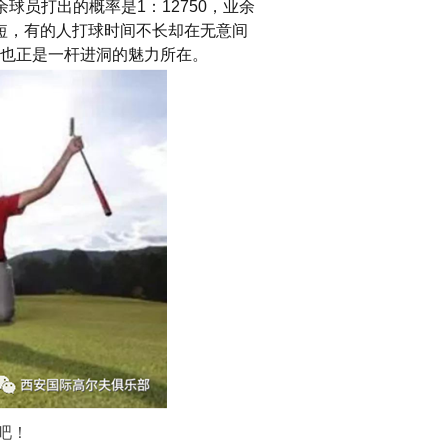
余球员打出的概率是
1
：
12750
，业余
短，有的人打球时间不长却在无意间
也正是一杆进洞的魅力所在。
吧！