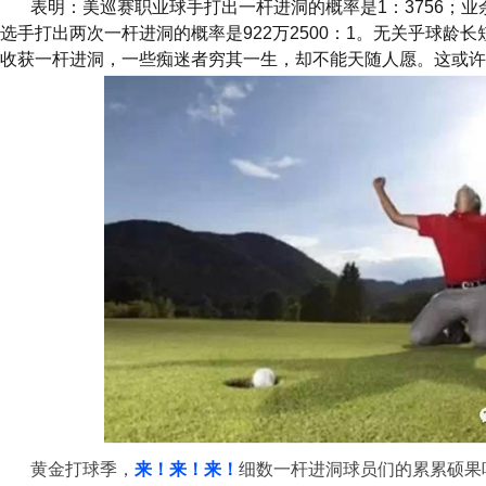
表明：美巡赛职业球手打出一杆进洞的概率是
1
：
3756
；业
选手打出两次一杆进洞的概率是
922
万
2500
：
1
。无关乎球龄长
收获一杆进洞，一些痴迷者穷其一生，却不能天随人愿。这或许
黄金打球季，
来！来！来！
细数一杆进洞球员们的累累硕果