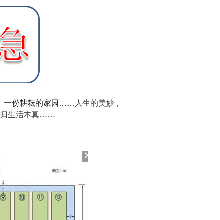
、 一份耕耘的家园……
人生的美妙，
归生活本真……