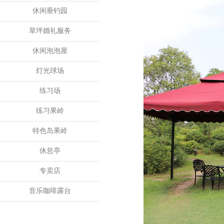
休闲垂钓园
草坪婚礼服务
休闲泡泡屋
灯光球场
练习场
练习果岭
特色岛果岭
休息亭
专卖店
音乐咖啡露台