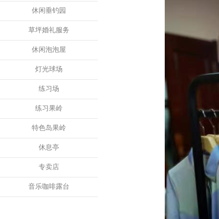
休闲垂钓园
草坪婚礼服务
休闲泡泡屋
灯光球场
练习场
练习果岭
特色岛果岭
休息亭
专卖店
音乐咖啡露台