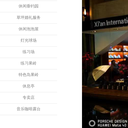
休闲垂钓园
草坪婚礼服务
休闲泡泡屋
灯光球场
练习场
练习果岭
特色岛果岭
休息亭
专卖店
音乐咖啡露台