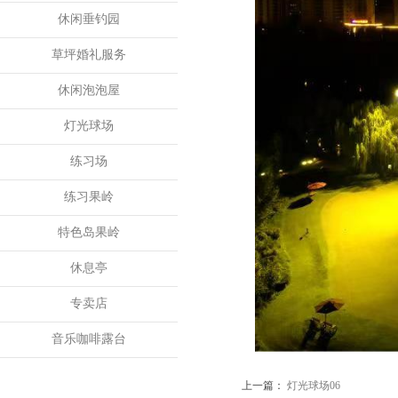
休闲垂钓园
草坪婚礼服务
休闲泡泡屋
灯光球场
练习场
练习果岭
特色岛果岭
休息亭
专卖店
音乐咖啡露台
上一篇：
灯光球场06