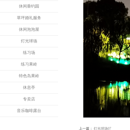
休闲垂钓园
草坪婚礼服务
休闲泡泡屋
灯光球场
练习场
练习果岭
特色岛果岭
休息亭
专卖店
音乐咖啡露台
上一篇：
灯光球场07