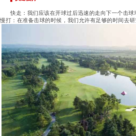
快走：我们应该在开球过后迅速的走向下一个击球
慢打：在准备击球的时候，我们允许有足够的时间去研