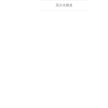
高尔夫频道