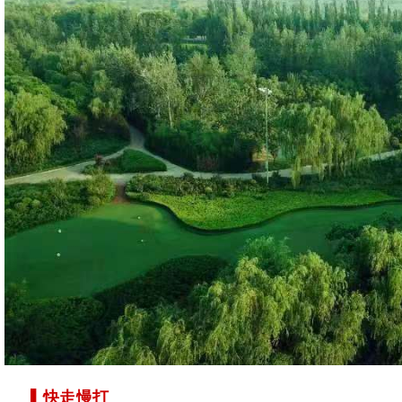
▌
快走慢打