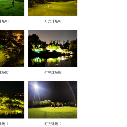
场03
灯光球场02
场07
灯光球场08
场11
灯光球场12