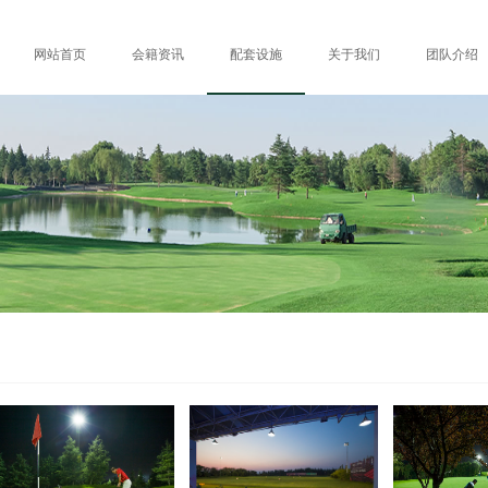
网站首页
会籍资讯
配套设施
关于我们
团队介绍