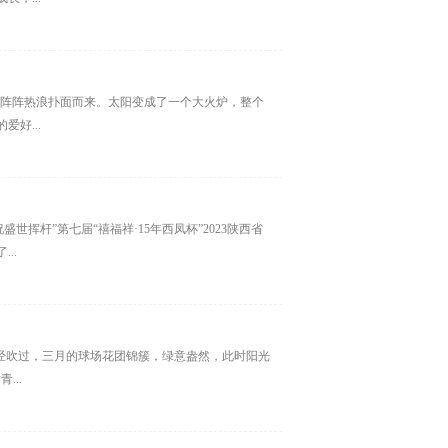
，一阵阵热浪扑面而来。太阳变成了一个大火炉，整个
好...
祝盛世挥杆”第七届“禧福祥·15年西凤杯”2023陕西省
..
已经吹过，三月的球场花团锦簇，绿意盎然，此时阳光
...