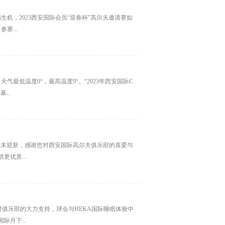
生机，2023西安国际会员“迎春杯”高尔夫邀请赛如
赛...
气最低温度0°，最高温度9°。“2023年西安国际C
...
节将至，岁末迎新，感谢您对西安国际高尔夫俱乐部的喜爱与
更优质...
期对俱乐部的大力支持，球会与HEKA国际睡眠体验中
月下...